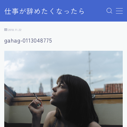
仕事が辞めたくなったら
MENU
このサイトについて
2018.11.22
デモプリセット記事 Part06
gahag-0113048775
デモプリセット記事 Part07
プライバシーポリシー
プライバシーポリシー
利用規約／特定商取引法に基づく表記
有料記事の決済完了ページ
自己紹介
運営者情報