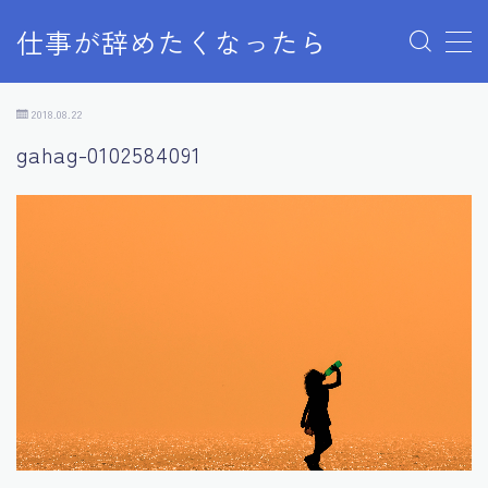
仕事が辞めたくなったら
MENU
このサイトについて
2018.08.22
デモプリセット記事 Part06
gahag-0102584091
デモプリセット記事 Part07
プライバシーポリシー
プライバシーポリシー
利用規約／特定商取引法に基づく表記
有料記事の決済完了ページ
自己紹介
運営者情報